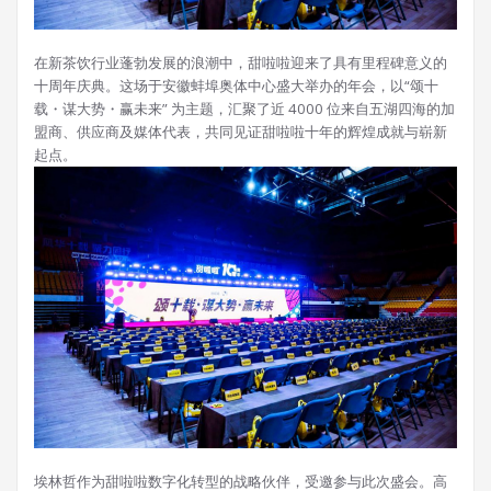
在新茶饮行业蓬勃发展的浪潮中，甜啦啦迎来了具有里程碑意义的
十周年庆典。这场于安徽蚌埠奥体中心盛大举办的年会，以“颂十
载・谋大势・赢未来” 为主题，汇聚了近 4000 位来自五湖四海的加
盟商、供应商及媒体代表，共同见证甜啦啦十年的辉煌成就与崭新
起点。
埃林哲作为甜啦啦数字化转型的战略伙伴，受邀参与此次盛会。高