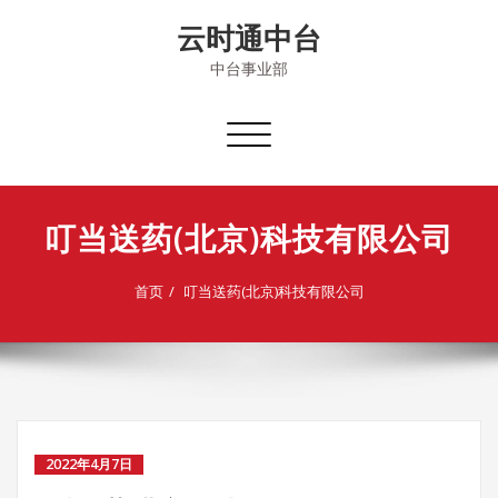
Skip
云时通中台
to
content
中台事业部
切
换
导
航
叮当送药(北京)科技有限公司
首页
叮当送药(北京)科技有限公司
2022年4月7日