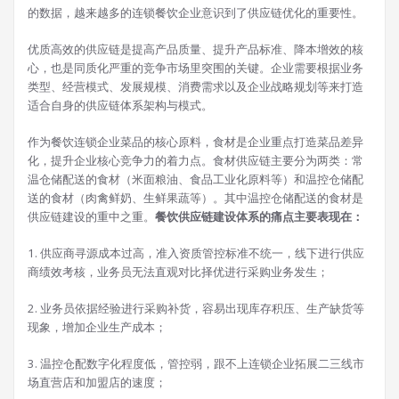
的数据，越来越多的连锁餐饮企业意识到了供应链优化的重要性。
优质高效的供应链是提高产品质量、提升产品标准、降本增效的核
心，也是同质化严重的竞争市场里突围的关键。企业需要根据业务
类型、经营模式、发展规模、消费需求以及企业战略规划等来打造
适合自身的供应链体系架构与模式。
作为餐饮连锁企业菜品的核心原料，食材是企业重点打造菜品差异
化，提升企业核心竞争力的着力点。食材供应链主要分为两类：常
温仓储配送的食材（米面粮油、食品工业化原料等）和温控仓储配
送的食材（肉禽鲜奶、生鲜果蔬等）。其中温控仓储配送的食材是
供应链建设的重中之重。
餐饮供应链建设体系的痛点主要表现在：
1. 供应商寻源成本过高，准入资质管控标准不统一，线下进行供应
商绩效考核，业务员无法直观对比择优进行采购业务发生；
2. 业务员依据经验进行采购补货，容易出现库存积压、生产缺货等
现象，增加企业生产成本；
3. 温控仓配数字化程度低，管控弱，跟不上连锁企业拓展二三线市
场直营店和加盟店的速度；