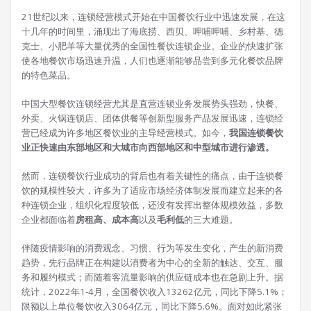
21世纪以来，连锁经营模式开始在中国餐饮行业中迅速发展，在这
十几年的时间里，涌现出了海底捞、西贝、呷哺呷哺、乡村基、德
克士、小肥羊等大量优秀的全国性餐饮连锁企业。企业的快速扩张
使各地餐饮市场迅速升温，人们也逐渐能够品尝到多元化餐饮品牌
的特色菜品。
中国大型餐饮连锁经营尤其是直营连锁业务发展势头强劲，快餐、
外卖、火锅连锁店、团体供餐等创新型服务产品发展迅速，连锁经
营已经成为许多地区餐饮业的主导经营模式。如今，
我国连锁餐饮
业正快速由东部地区和大城市向西部地区和中型城市进行渗透。
然而，连锁餐饮行业成功的背后也有着关键性的痛点，由于连锁餐
饮的规模性较大，许多为了适应市场经济体制发展而建立起来的各
种连锁企业，组织化程度较低，还没有发挥出整体规模效益，多数
企业都面临着
房租高、成本高
以及
毛利低
的三大难题。
伴随疫情影响的消费观念、习惯、行为等发生变化，产生的新消费
趋势，先行品牌正在构建以消费者为中心的全新的触达、交互、服
务和履约模式；而随着客流量影响的供应链成本也在急剧上升。据
统计，2022年1-4月，全国餐饮收入13262亿元，同比下降5.1%；
限额以上单位餐饮收入3064亿元，同比下降5.6%。面对如此紧张