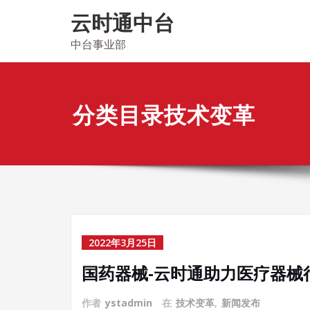
Skip
云时通中台
to
content
中台事业部
分类目录技术变革
2022年3月25日
国药器械-云时通助力医疗器械
作者
ystadmin
在
技术变革
,
新闻发布